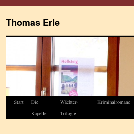
Thomas Erle
Start
Die
Wächter-
Kriminalromane
Kapelle
Trilogie