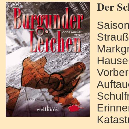
Der Sch
Saison
Strauß
Markgr
Hauses
Vorber
Auftau
Schulf
Erinne
Katas