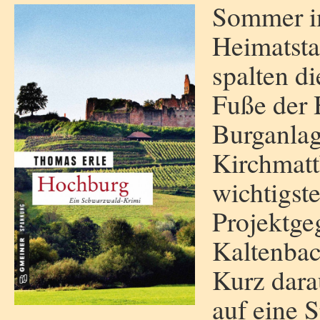
Sommer im
Heimatsta
spalten d
Fuße der 
Burganlag
Kirchmatt
wichtigst
Projektgeg
Kaltenbach
Kurz dara
auf eine S