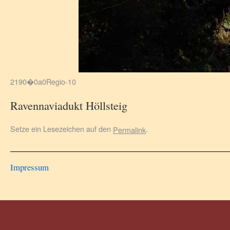
Regio-10
Ravennaviadukt Höllsteig
Setze ein Lesezeichen auf den
.
Permalink
Impressum