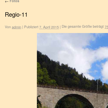
Fotos
←
Regio-11
Die gesamte Größe beträgt
Von
|
Publiziert
|
7
admin
7. April 2015