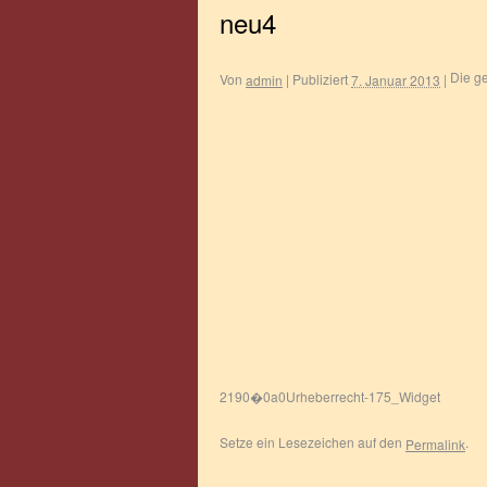
neu4
Die ge
Von
|
Publiziert
|
admin
7. Januar 2013
Urheberrecht-175_Widget
Setze ein Lesezeichen auf den
.
Permalink