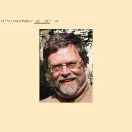
samte Größe beträgt
Pixel
180 × 250